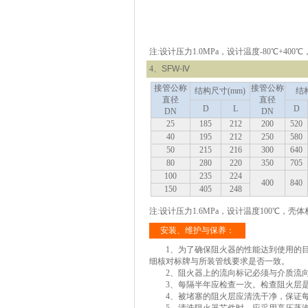
注:设计压力1.0MPa，设计温度-80℃+400℃
4、
SFW-Ⅳ
接管公称
接管公称
结构尺寸
(mm
)
结
直径
直径
D
L
D
DN
DN
25
185
212
200
520
40
195
212
250
580
50
215
216
300
640
80
280
220
350
705
100
235
224
400
840
150
405
248
注:设计压力1.6MPa，设计温度100℃，壳体材
安装、维护与保养：
1、为了确保阻火器的性能达到使用的目
细核对标牌与所装管线要求是否一致。
2、阻火器上的流向标记必须与介质流
3、每隔半年应检查一次。检查阻火层是
4、被堵塞的阻火层应清洗干净，保证每