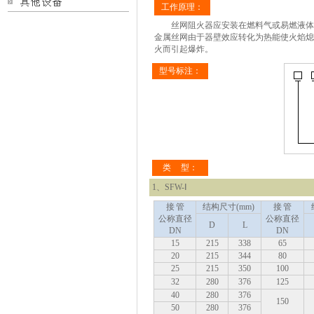
工作原理：
丝网阻火器应安装在燃料气或易燃液体蒸
金属丝网由于器壁效应转化为热能使火焰熄
火而引起爆炸。
型号标注：
类 型：
1、
SFW-Ⅰ
接 管
结构尺寸
(mm)
接 管
公称直径
公称直径
D
L
DN
DN
15
215
338
65
20
215
344
80
25
215
350
100
32
280
376
125
40
280
376
150
50
280
376