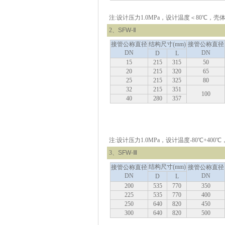
注:设计压力1.0MPa，设计温度＜80℃，
2、
SFW-Ⅱ
接管公称直径
结构尺寸
(mm)
接管公称直径
DN
DN
D
L
15
215
315
50
20
215
320
65
25
215
325
80
32
215
351
100
40
280
357
注:设计压力1.0MPa，设计温度-80℃+400℃
3、
SFW-Ⅲ
结构尺寸
(mm)
接管公称直径
接管公称直径
DN
DN
D
L
200
535
770
350
225
535
770
400
250
640
820
450
300
640
820
500