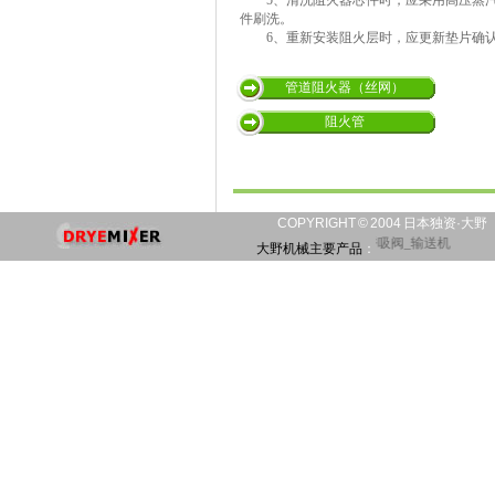
5、清洗阻火器芯件时，应采用高压蒸汽
件刷洗。
6、重新安装阻火层时，应更新垫片确认
管道阻火器（丝网）
阻火管
COPYRIGHT © 2004 日本独
混合机
_
混合器
_
乳化机
_
搅拌机
_
分散机
_
阻火器
_
呼吸阀
_
输送机
大野机械主要产品
：