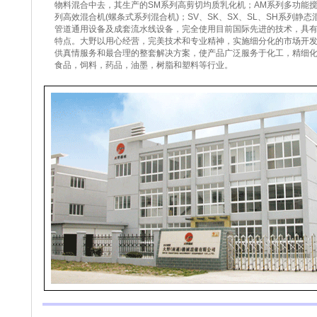
物料混合中去，其生产的
SM
系列高剪切均质乳化机；
AM
系列多功能
列高效混合机(螺条式系列混合机)；
SV
、
SK
、
SX
、
SL
、
SH
系列
静态
管道通用设备及成套流水线设备，完全使用目前国际先进的技术，具
特点。大野以用心经营，完美技术和专业精神，实施细分化的市场开
供真情服务和最合理的整套解决方案，使产品广泛服务于化工，精细
食品，饲料，药品，油墨，树脂和塑料等行业。