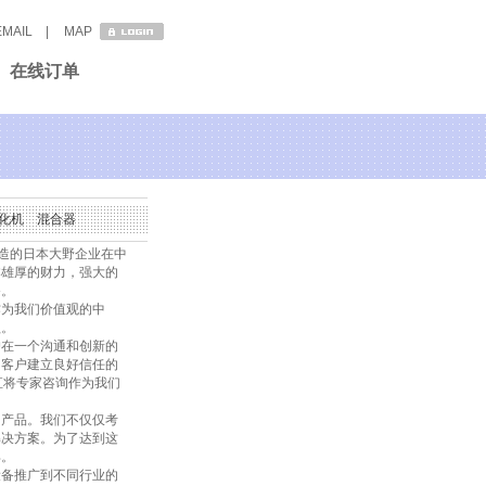
EMAIL
|
MAP
在线订单
化机
混合器
造的日本大野企业在中
本雄厚的财力，强大的
备。
为我们价值观的中
益。
在一个沟通和创新的
同客户建立良好信任的
直将专家咨询作为我们
产品。我们不仅仅考
解决方案。为了达到这
具。
备推广到不同行业的