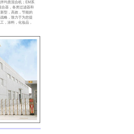
搅拌均质混合机；
EM
系
混合器
，各类
过滤器
和
有新型，高效，节能的
发战略，致力于为您提
化工，涂料，化妆品，