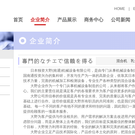
HOME
|
首页
企业简介
产品展示
商务中心
公司新闻
混合机
乳
日本独资大野(南通)机械设备有限公司，是由专门从事机械设备制
国南通投资兴办的集科研，开发与生产为一体的高新企业，依靠其日
技术力量，完善的机械加工和检测设备，专业生产各种类型的混合设
大野企业作为一个专门从事机械设备制造的公司，从来都将客户作
心。我们的主要责任就是满足客户的各项要求并为客户提供更多的利
大野公司所信奉的价值观是具有专业水准、完美的质量以及与客户
基础上进行合作。这些价值观是大野所有职员的共同准则，也是我们
基础。 每一个不同的客户有他不同的要求和特别的问题，因此我们一
提供给顾客的一项基本服务。
大野为客户提供与作业相关的、用户需求的解决方案去改进用户的
虑部分问题，而是从整体上去考虑的，我们的目标是实施最佳的整体
个目标，大野努力利用丰富的经验、专业的解决方案和完美的机械工
大野企业立足产品技术国际化，产品价位本土化的原则，把混合设